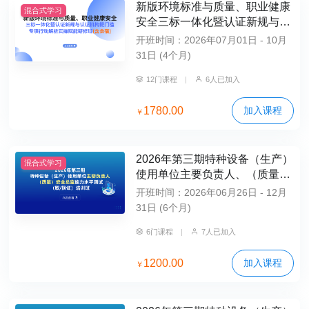
新版环境标准与质量、职业健康
混合式学习
安全三标一体化暨认证新规与认
证机构提门槛专项行动解析实操
开班时间：2026年07月01日 - 10月
赋能研修班（含食宿）
31日 (4个月)
12门课程
|
6人已加入
1780.00
加入课程
￥
2026年第三期特种设备（生产）
混合式学习
使用单位主要负责人、（质量）
安全总监能力水平测试（取/换
开班时间：2026年06月26日 - 12月
证）培训班
31日 (6个月)
6门课程
|
7人已加入
1200.00
加入课程
￥