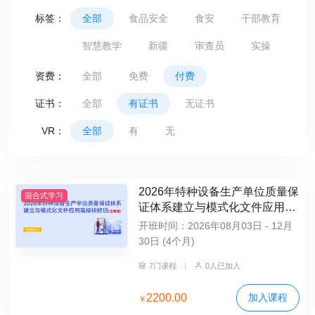
标签：
全部
食品安全
食安
干部教育
智慧教学
新疆
审查员
实操
资费：
全部
免费
付费
证书：
全部
有证书
无证书
VR：
全部
有
无
2026年特种设备生产单位质量保
混合式学习
证体系建立与模式化文件应用高
级研修班（含食宿）
开班时间：2026年08月03日 - 12月
30日 (4个月)
7门课程
|
0人已加入
2200.00
加入课程
￥