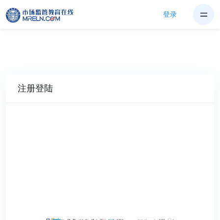
登录
注册登陆