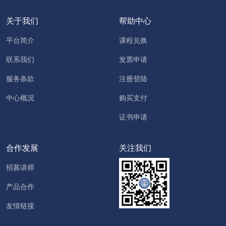
关于我们
帮助中心
平台简介
课程兑换
联系我们
发票申请
服务条款
注册登陆
中心概况
购买支付
证书申请
合作发展
关注我们
招募讲师
产品合作
友情链接