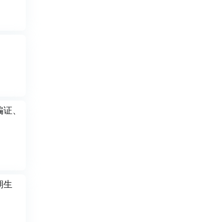
骗证、
期生