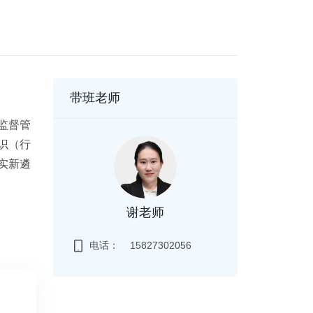
带班老师
监督管
识（行
实新遴
谢老师
电话：
15827302056